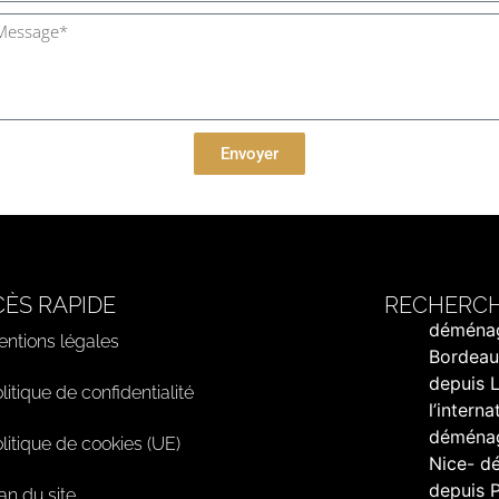
Envoyer
ÈS RAPIDE
RECHERCH
déménag
ntions légales
Bordeau
depuis 
litique de confidentialité
l’intern
déménag
litique de cookies (UE)
Nice-
dé
depuis P
an du site