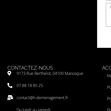
CONTACTEZ-NOUS
ACC
9173 Rue Berthelot, 04100 Manosque
Me
07 88 18 85 25
Po
contact@h-demenagement.fr
Po
Du lundi au samedi
Pl