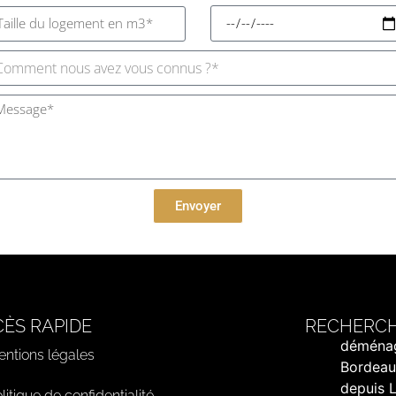
Envoyer
ÈS RAPIDE
RECHERCH
déménag
ntions légales
Bordeau
depuis 
litique de confidentialité