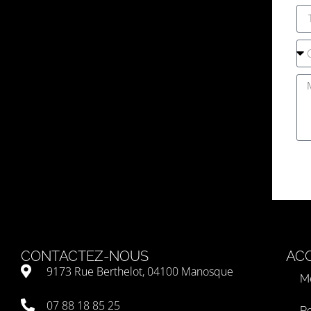
CONTACTEZ-NOUS
ACC
9173 Rue Berthelot, 04100 Manosque
Me
07 88 18 85 25
Po