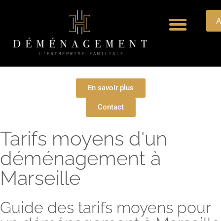
A
Qui sommes nous ?
Nos prestation
Galerie photo
En savoir plus
Contact
Tarifs moyens d'un
déménagement à
Marseille
Guide des tarifs moyens pour