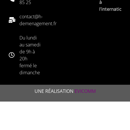
85 25
à
l’international
depuis
contact@h-
Lyon-
demenagement.fr
déménageme
à
Du lundi
l’international
au samedi
depuis
de 9h à
Marseille-
20h
déménageme
fermé le
à
dimanche
l’international
depuis
UNE RÉALISATION
EVICOMM
Nice-
déménageme
à
l’international
depuis
Paris-