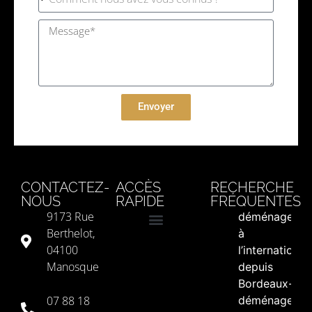
Envoyer
CONTACTEZ-
ACCÈS
RECHERCHE
NOUS
RAPIDE
FRÉQUENTES
9173 Rue
déménageme
Berthelot,
à
Mentions légales
Politique de confidentialité
Politique de cookies (UE)
04100
l’international
Manosque
depuis
Bordeaux-
07 88 18
déménageme